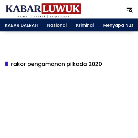
L
a
n
g
KABAR DAERAH
Nasional
Kriminal
Menyapa Nusa
s
u
n
g
k
e
rakor pengamanan pilkada 2020
k
o
n
t
e
n