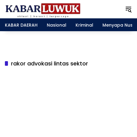
L
a
n
g
KABAR DAERAH
Nasional
Kriminal
Menyapa Nusa
s
u
n
g
k
e
rakor advokasi lintas sektor
k
o
n
t
e
n