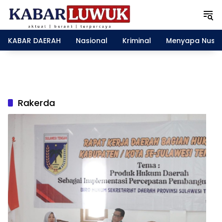
L
a
n
g
KABAR DAERAH
Nasional
Kriminal
Menyapa Nusa
s
u
n
g
k
e
Rakerda
k
o
n
t
e
n