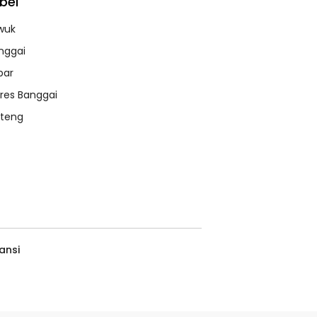
bel
wuk
nggai
bar
lres Banggai
lteng
ansi