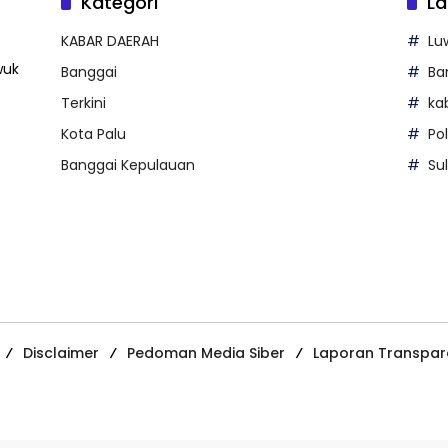
Kategori
La
KABAR DAERAH
Lu
wuk
Banggai
Ba
Terkini
ka
Kota Palu
Po
Banggai Kepulauan
Su
Disclaimer
Pedoman Media Siber
Laporan Transpar