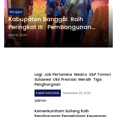
Banggai
Kabupaten Banggai Raih
Peringkat III Pembangunan
Daerah 2023
April 12, 2023
admin
Lagi Job Pertamina Medco E&P Tomori
Sulawesi Ukir Prestasi Meraih Tiga
Penghargaan
KABAR NASIONAL
November 29, 2022
admin
Kemenkumham Sulteng Raih
Penghargaan Pengelolaan Keuangan