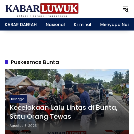
L
a
n
g
KABAR DAERAH
Nasional
Kriminal
Menyapa Nusa
s
u
n
g
k
e
Puskesmas Bunta
k
o
n
t
e
n
Banggai
Kecelakaan Lalu Lintas di Bunta,
Satu Orang Tewas
Agustus 5, 2023
Irwan Basir