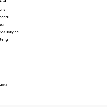
bel
wuk
nggai
bar
lres Banggai
lteng
ansi