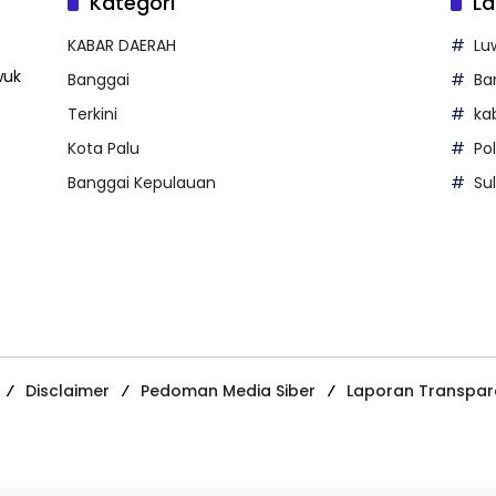
Kategori
La
KABAR DAERAH
Lu
wuk
Banggai
Ba
Terkini
ka
Kota Palu
Po
Banggai Kepulauan
Su
Disclaimer
Pedoman Media Siber
Laporan Transpar