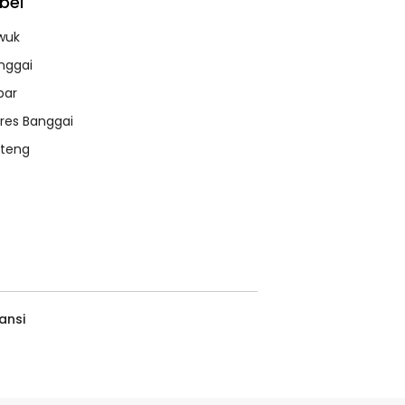
bel
wuk
nggai
bar
lres Banggai
lteng
ansi