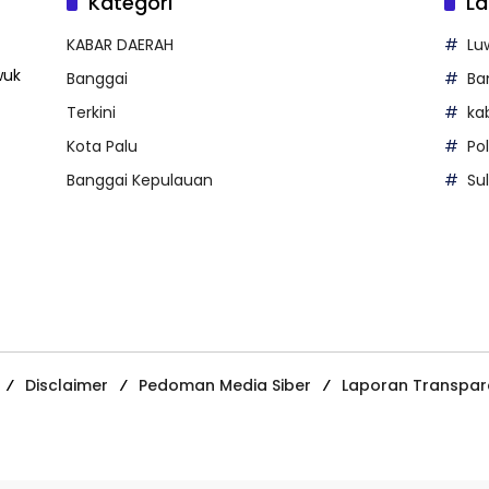
Kategori
La
KABAR DAERAH
Lu
wuk
Banggai
Ba
Terkini
ka
Kota Palu
Po
Banggai Kepulauan
Su
Disclaimer
Pedoman Media Siber
Laporan Transpar