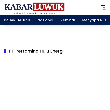
L
a
n
g
KABAR DAERAH
Nasional
Kriminal
Menyapa Nusa
s
u
n
g
k
e
PT Pertamina Hulu Energi
k
o
n
t
e
n