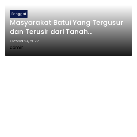
Banggai
Masyarakat Batui Yang Tergusur
dan Terusir dari Tanah
Leluhurnya
Oktober 24, 2022
admin