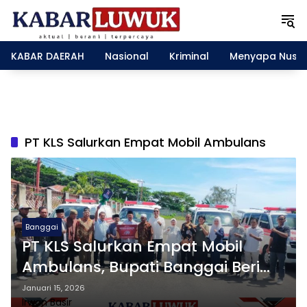
L
a
n
g
KABAR DAERAH
Nasional
Kriminal
Menyapa Nusa
s
u
n
g
k
e
PT KLS Salurkan Empat Mobil Ambulans
k
o
n
t
e
n
Banggai
PT KLS Salurkan Empat Mobil
Ambulans, Bupati Banggai Beri
Apresiasi
Januari 15, 2026
Irwan Basir