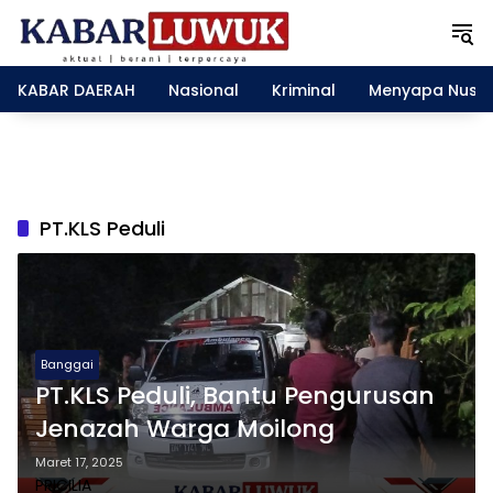
L
a
n
g
KABAR DAERAH
Nasional
Kriminal
Menyapa Nusa
s
u
n
g
k
e
PT.KLS Peduli
k
o
n
t
e
n
Banggai
PT.KLS Peduli, Bantu Pengurusan
Jenazah Warga Moilong
Maret 17, 2025
PRICILIA