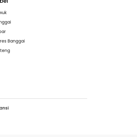
bel
wuk
nggai
bar
lres Banggai
lteng
ansi