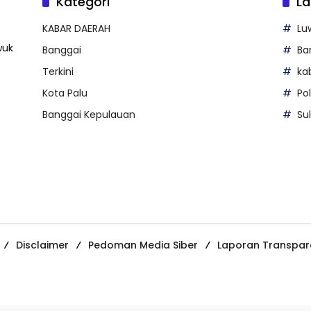
Kategori
La
KABAR DAERAH
Lu
wuk
Banggai
Ba
Terkini
ka
Kota Palu
Po
Banggai Kepulauan
Su
Disclaimer
Pedoman Media Siber
Laporan Transpar