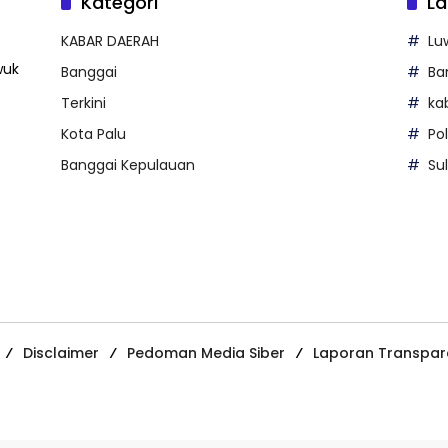
Kategori
La
KABAR DAERAH
Lu
wuk
Banggai
Ba
Terkini
ka
Kota Palu
Po
Banggai Kepulauan
Su
Disclaimer
Pedoman Media Siber
Laporan Transpar