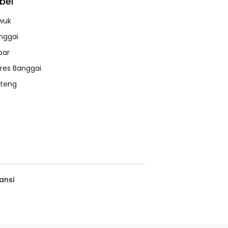
bel
wuk
nggai
bar
lres Banggai
lteng
ansi