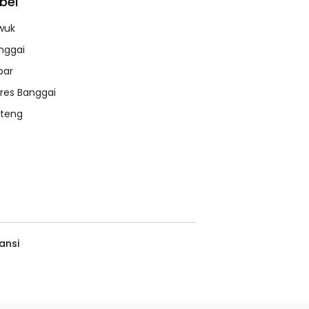
bel
wuk
nggai
bar
lres Banggai
lteng
ansi