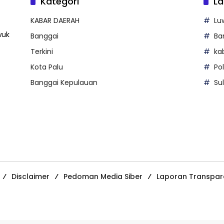
Kategori
La
KABAR DAERAH
Lu
wuk
Banggai
Ba
Terkini
ka
Kota Palu
Po
Banggai Kepulauan
Su
Disclaimer
Pedoman Media Siber
Laporan Transpar