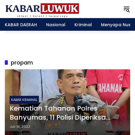
L
a
n
g
KABAR DAERAH
Nasional
Kriminal
Menyapa Nusa
s
u
n
g
k
e
propam
k
o
n
t
e
n
KABAR KRIMINAL
Kematian Tahanan Polres
Banyumas, 11 Polisi Diperiksa
Propam
Juli 16, 2023
Irwan Basir