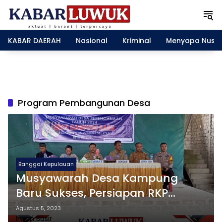
L
a
n
g
KABAR DAERAH
Nasional
Kriminal
Menyapa Nusa
s
u
n
g
k
e
Program Pembangunan Desa
k
o
n
t
e
n
Banggai Kepulauan
Musyawarah Desa Kampung
Baru Sukses, Persiapan RKP
Tahun 2024 Dimulai !
Agustus 5, 2023
Irwan Basir