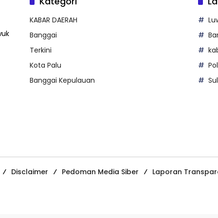
Kategori
La
KABAR DAERAH
Lu
wuk
Banggai
Ba
Terkini
ka
Kota Palu
Po
Banggai Kepulauan
Su
Disclaimer
Pedoman Media Siber
Laporan Transpar