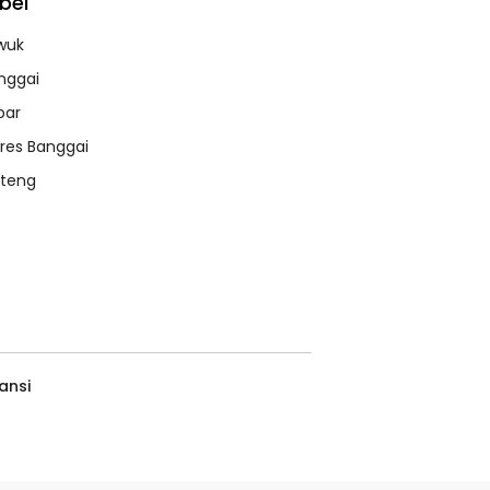
bel
wuk
nggai
bar
lres Banggai
lteng
ansi