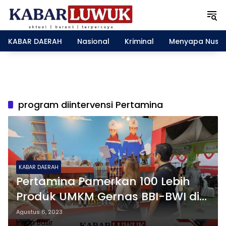
L
a
n
g
KABAR DAERAH
Nasional
Kriminal
Menyapa Nusa
s
u
n
g
k
e
program diintervensi Pertamina
k
o
n
t
e
n
KABAR DAERAH
Pertamina Pamerkan 100 Lebih
Produk UMKM Gernas BBI-BWI di
Sulteng
Agustus 6, 2023
Irwan Basir