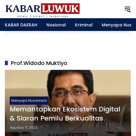
L
a
n
g
KABAR DAERAH
Nasional
Kriminal
Menyapa Nusa
s
u
n
g
k
e
Prof.Widodo Muktiyo
k
o
n
t
e
n
Menyapa Nusantara
Memantapkan Ekosistem Digital
& Siaran Pemilu Berkualitas
Agustus 11, 2023
Irwan Basir