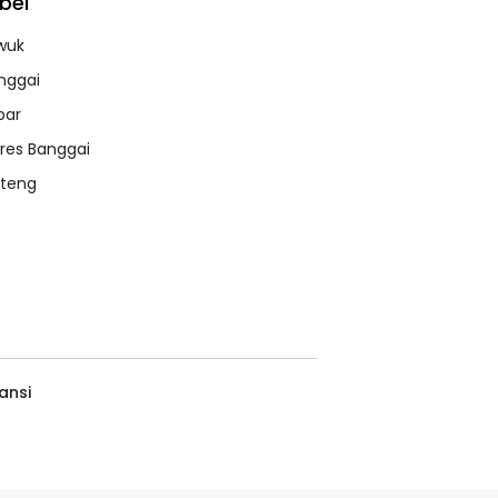
bel
wuk
nggai
bar
lres Banggai
lteng
ansi