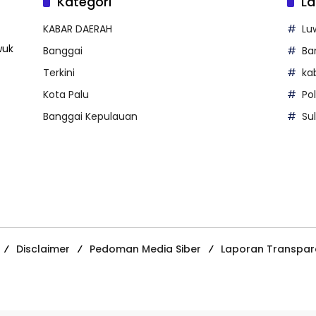
Kategori
La
KABAR DAERAH
Lu
wuk
Banggai
Ba
Terkini
ka
Kota Palu
Po
Banggai Kepulauan
Su
Disclaimer
Pedoman Media Siber
Laporan Transpar