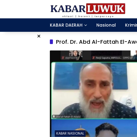
Langsung
ke
konten
KABAR DAERAH
Nasional
Krimi
×
Prof. Dr. Abd Al-Fattah El-Aw
KABAR NASIONAL