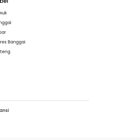
bel
wuk
nggai
bar
lres Banggai
lteng
ansi