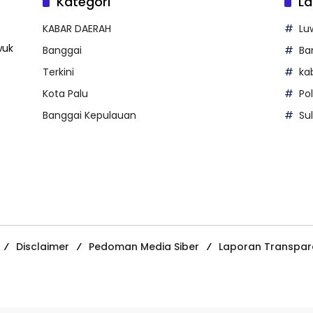
Kategori
La
KABAR DAERAH
Lu
wuk
Banggai
Ba
Terkini
ka
Kota Palu
Po
Banggai Kepulauan
Su
Disclaimer
Pedoman Media Siber
Laporan Transpar