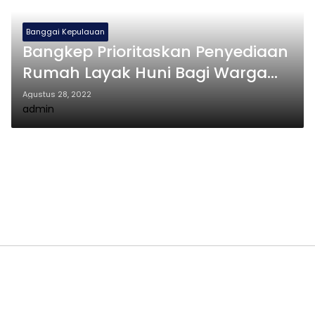
Banggai Kepulauan
Bangkep Prioritaskan Penyediaan
Rumah Layak Huni Bagi Warga
Miskin
Agustus 28, 2022
admin