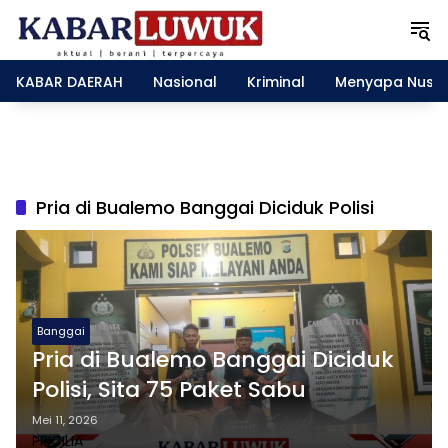
L
a
n
g
KABAR DAERAH
Nasional
Kriminal
Menyapa Nusa
s
u
n
g
k
e
Pria di Bualemo Banggai Diciduk Polisi
k
o
n
t
e
n
Banggai
Pria di Bualemo Banggai Diciduk
Polisi, Sita 75 Paket Sabu
Mei 11, 2026
PRICILIA