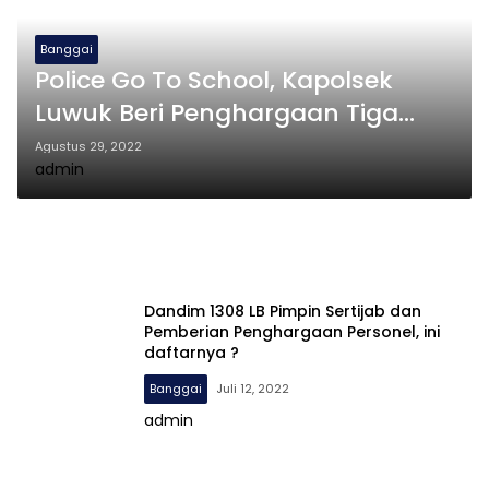
Banggai
Police Go To School, Kapolsek
Luwuk Beri Penghargaan Tiga
Siswa SMP
Agustus 29, 2022
admin
Dandim 1308 LB Pimpin Sertijab dan
Pemberian Penghargaan Personel, ini
daftarnya ?
Banggai
Juli 12, 2022
admin