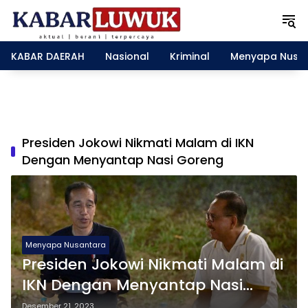
L
a
n
g
KABAR DAERAH
Nasional
Kriminal
Menyapa Nusa
s
u
n
g
k
e
Presiden Jokowi Nikmati Malam di IKN
k
Dengan Menyantap Nasi Goreng
o
n
t
e
n
Menyapa Nusantara
Presiden Jokowi Nikmati Malam di
IKN Dengan Menyantap Nasi
Goreng
Desember 21, 2023