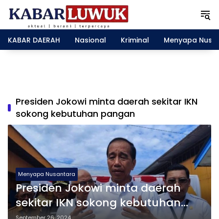
L
a
n
g
KABAR DAERAH
Nasional
Kriminal
Menyapa Nusa
s
u
n
g
k
e
Presiden Jokowi minta daerah sekitar IKN
k
sokong kebutuhan pangan
o
n
t
e
n
Menyapa Nusantara
Presiden Jokowi minta daerah
sekitar IKN sokong kebutuhan
pangan
September 26, 2024