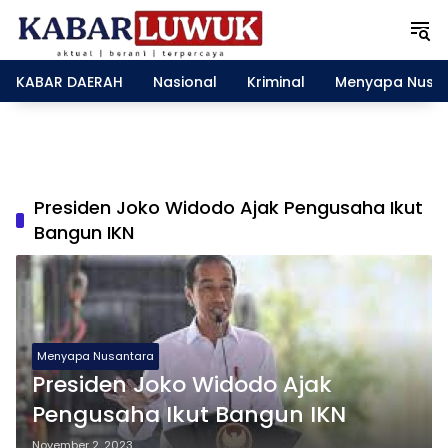
L
a
n
g
KABAR DAERAH
Nasional
Kriminal
Menyapa Nusa
s
u
n
g
k
e
Presiden Joko Widodo Ajak Pengusaha Ikut
k
Bangun IKN
o
n
t
e
n
Menyapa Nusantara
Presiden Joko Widodo Ajak
Pengusaha Ikut Bangun IKN
November 2, 2023