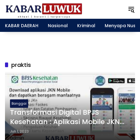
L
a
n
g
KABAR DAERAH
Nasional
Kriminal
Menyapa Nusa
s
u
n
g
k
e
praktis
k
o
n
t
e
n
Banggai
Transformasi Digital BPJS
Kesehatan : Aplikasi Mobile JKN
Membantu Masyarakat dengan
Juli 1, 2023
admin