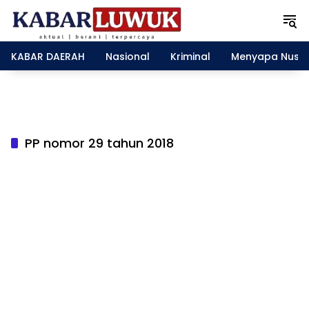
L
a
n
g
KABAR DAERAH
Nasional
Kriminal
Menyapa Nusa
s
u
n
g
k
e
PP nomor 29 tahun 2018
k
o
n
t
e
n