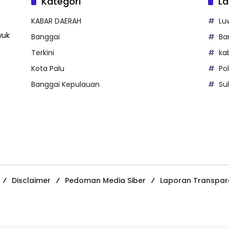
Kategori
La
KABAR DAERAH
Lu
wuk
Banggai
Ba
Terkini
ka
Kota Palu
Po
Banggai Kepulauan
Su
Disclaimer
Pedoman Media Siber
Laporan Transpar