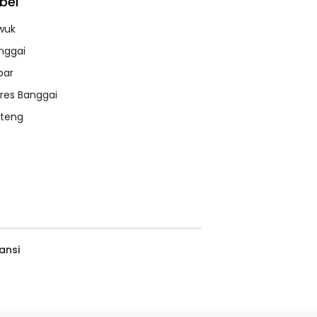
bel
wuk
nggai
bar
lres Banggai
lteng
ansi