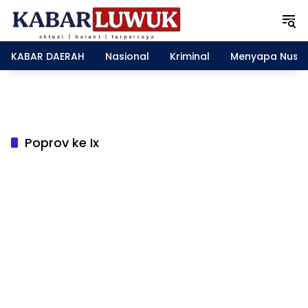
L
a
n
g
KABAR DAERAH
Nasional
Kriminal
Menyapa Nusa
s
u
n
g
k
e
Poprov ke Ix
k
o
n
t
e
n