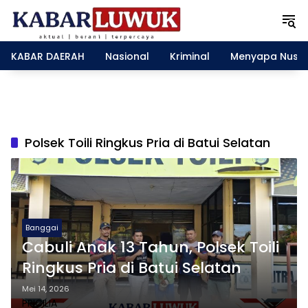
L
a
n
g
KABAR DAERAH
Nasional
Kriminal
Menyapa Nusa
s
u
n
g
k
e
Polsek Toili Ringkus Pria di Batui Selatan
k
o
n
t
e
n
Banggai
Cabuli Anak 13 Tahun, Polsek Toili
Ringkus Pria di Batui Selatan
Mei 14, 2026
PRICILIA