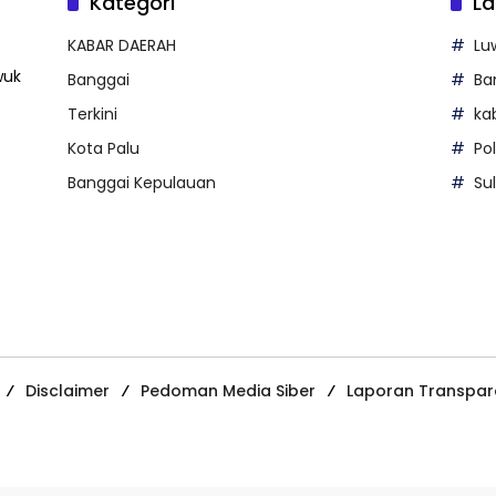
Kategori
La
KABAR DAERAH
Lu
wuk
Banggai
Ba
Terkini
ka
Kota Palu
Po
Banggai Kepulauan
Su
Disclaimer
Pedoman Media Siber
Laporan Transpar