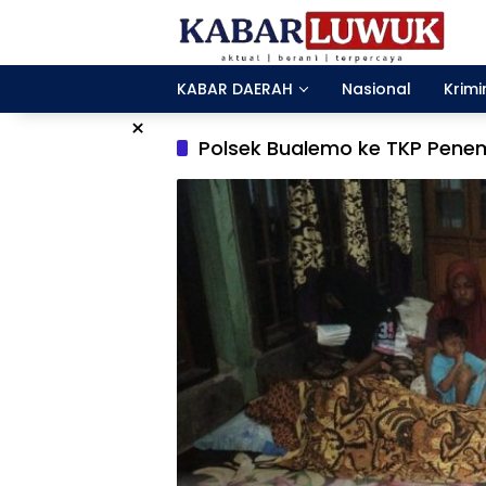
Langsung
ke
konten
KABAR DAERAH
Nasional
Krimi
×
Polsek Bualemo ke TKP Pene