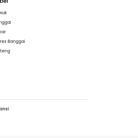
bel
wuk
nggai
bar
lres Banggai
lteng
ansi