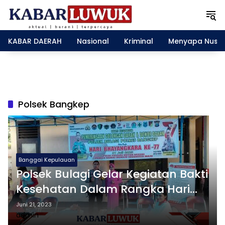
L
a
n
g
KABAR DAERAH
Nasional
Kriminal
Menyapa Nusa
s
u
n
g
k
e
Polsek Bangkep
k
o
n
t
e
Banggai Kepulauan
n
Polsek Bulagi Gelar Kegiatan Bakti
Kesehatan Dalam Rangka Hari
Bhayangkara Ke-77
Juni 21, 2023
admin