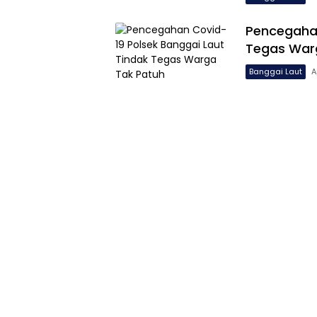
Pencegahan
Tegas War
Banggai Laut
A