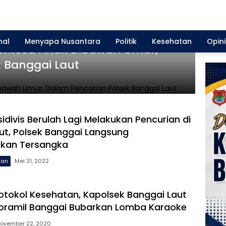
nal
Menyapa Nusantara
Politik
Kesehatan
Opini
erkosa Anak Dibawah Umur,
 Banggai Laut
idivis Berulah Lagi Melakukan Pencurian di
ut, Polsek Banggai Langsung
kan Tersangka
uan
Mei 31, 2022
otokol Kesehatan, Kapolsek Banggai Laut
oramil Banggai Bubarkan Lomba Karaoke
ovember 22, 2020