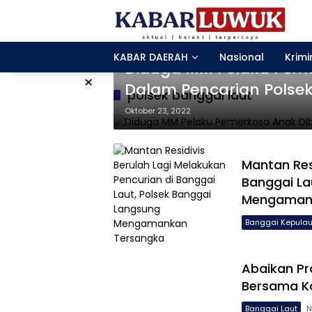
Langsung
ke
konten
Banggai Laut
KABAR DAERAH
Nasional
Krimi
Diduga MM Pelaku Pem
×
Dalam Pencarian Polsek
polsek banggai laut
Oktober 23, 2022
Mantan Res
Banggai La
Mengaman
Banggai Kepula
Abaikan Pr
Bersama K
Banggai Laut
N