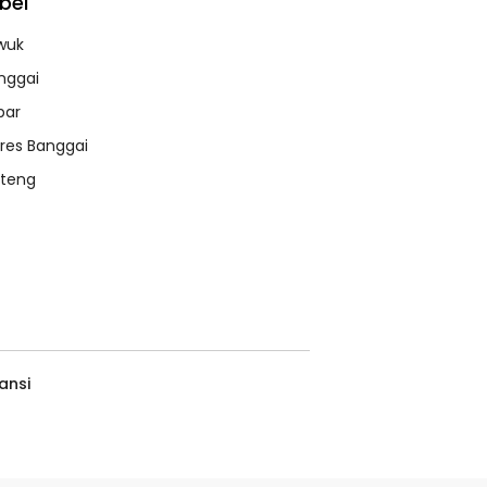
bel
wuk
nggai
bar
lres Banggai
lteng
ansi