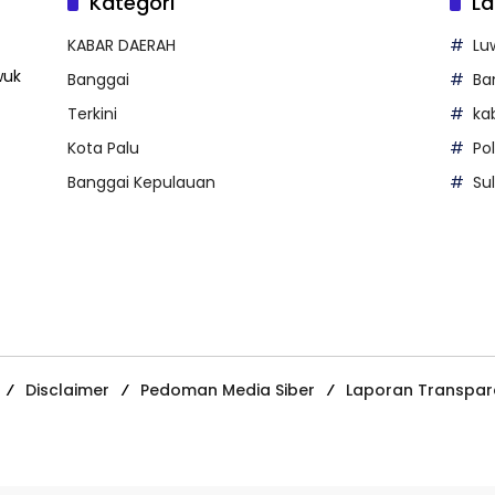
Kategori
La
KABAR DAERAH
Lu
wuk
Banggai
Ba
Terkini
ka
Kota Palu
Po
Banggai Kepulauan
Su
Disclaimer
Pedoman Media Siber
Laporan Transpar