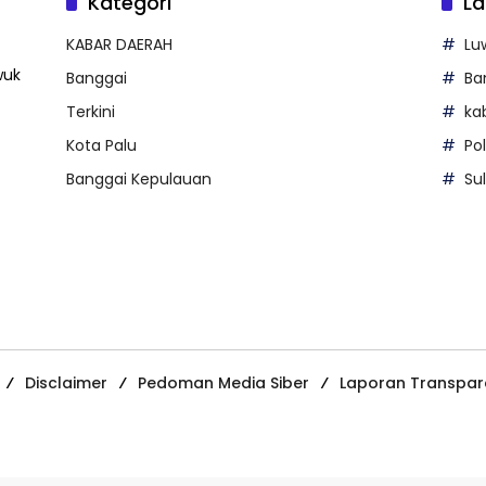
Kategori
La
KABAR DAERAH
Lu
wuk
Banggai
Ba
Terkini
ka
Kota Palu
Po
Banggai Kepulauan
Su
Disclaimer
Pedoman Media Siber
Laporan Transpar