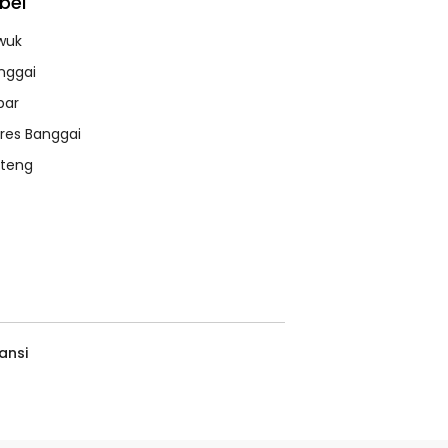
bel
wuk
nggai
bar
lres Banggai
lteng
ansi