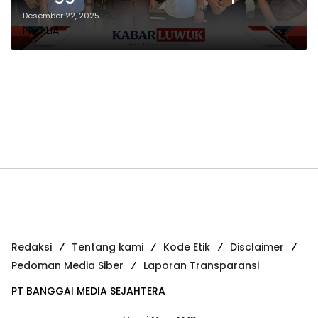
Penanganan Perkara dalam
Desember 22, 2025
PRICILIA
Pertemuan Koordinasi
Redaksi
Tentang kami
Kode Etik
Disclaimer
Pedoman Media Siber
Laporan Transparansi
PT BANGGAI MEDIA SEJAHTERA