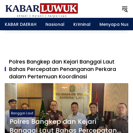
L
a
n
g
KABAR DAERAH
Nasional
Kriminal
Menyapa Nusa
s
u
n
g
k
e
Polres Bangkep dan Kejari Banggai Laut
k
Bahas Percepatan Penanganan Perkara
o
dalam Pertemuan Koordinasi
n
t
e
n
Banggai Laut
Polres Bangkep dan Kejari
Banggai Laut Bahas Percepatan