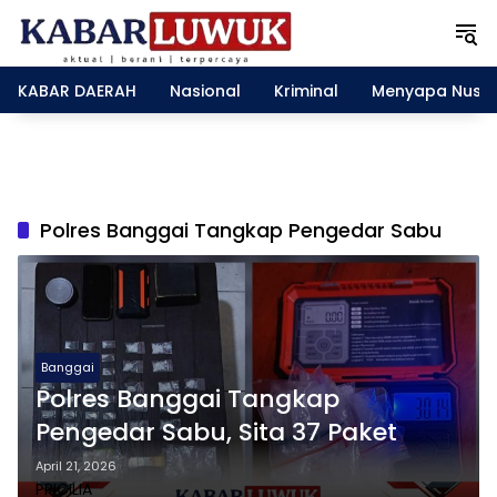
L
a
n
g
KABAR DAERAH
Nasional
Kriminal
Menyapa Nusa
s
u
n
g
k
e
Polres Banggai Tangkap Pengedar Sabu
k
o
n
t
e
n
Banggai
Polres Banggai Tangkap
Pengedar Sabu, Sita 37 Paket
April 21, 2026
PRICILIA