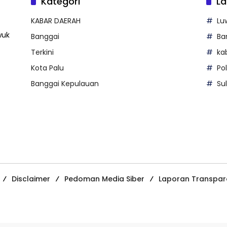
Kategori
La
KABAR DAERAH
Lu
wuk
Banggai
Ba
Terkini
ka
Kota Palu
Po
Banggai Kepulauan
Su
Disclaimer
Pedoman Media Siber
Laporan Transpar