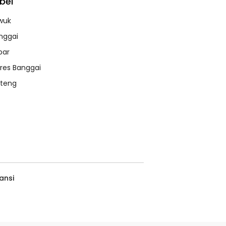
bel
wuk
nggai
bar
lres Banggai
lteng
ansi