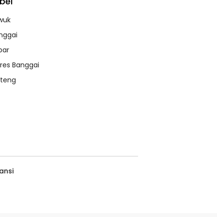
bel
wuk
nggai
bar
lres Banggai
lteng
ansi