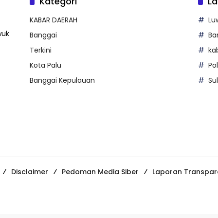
Kategori
La
KABAR DAERAH
Lu
wuk
Banggai
Ba
Terkini
ka
Kota Palu
Po
Banggai Kepulauan
Su
Disclaimer
Pedoman Media Siber
Laporan Transpar