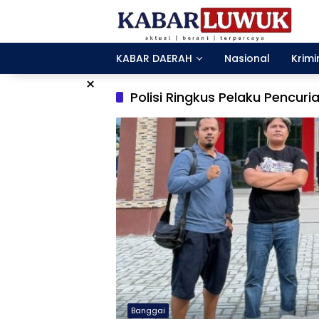
Langsung
ke
konten
KABAR DAERAH
Nasional
Krimi
×
Polisi Ringkus Pelaku Pencuri
Banggai