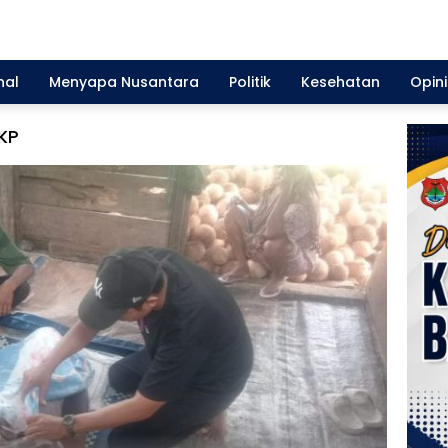
nal
Menyapa Nusantara
Politik
Kesehatan
Opini
TKP