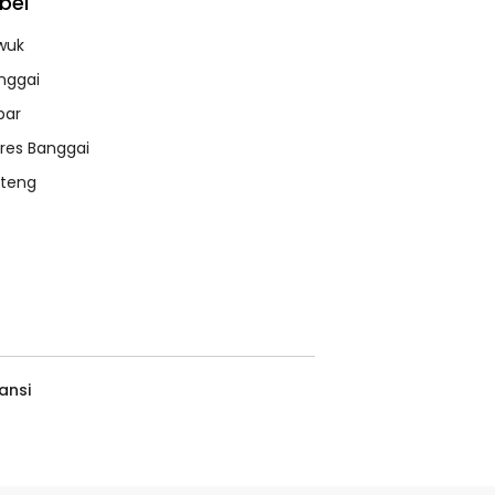
bel
wuk
nggai
bar
lres Banggai
lteng
ansi