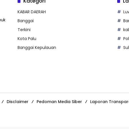
Kategori
La
KABAR DAERAH
Lu
wuk
Banggai
Ba
Terkini
ka
Kota Palu
Po
Banggai Kepulauan
Su
Disclaimer
Pedoman Media Siber
Laporan Transpar