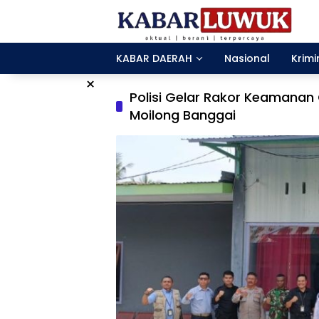
Langsung
ke
konten
KABAR DAERAH
Nasional
Krimi
×
Polisi Gelar Rakor Keamanan 
Moilong Banggai