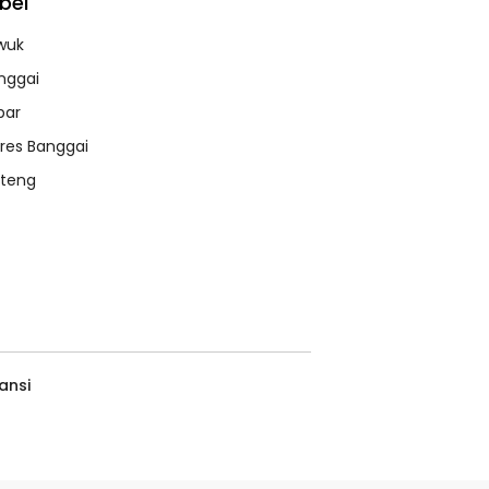
bel
wuk
nggai
bar
lres Banggai
lteng
ansi