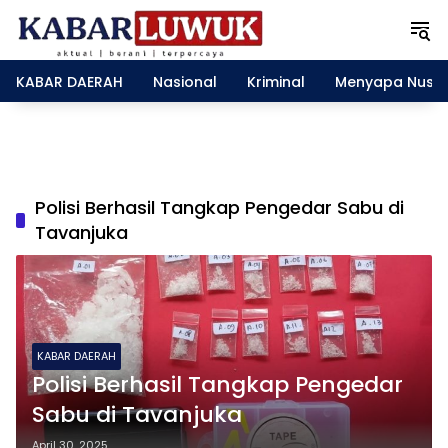
L
a
n
g
KABAR DAERAH
Nasional
Kriminal
Menyapa Nusa
s
u
n
g
k
e
Polisi Berhasil Tangkap Pengedar Sabu di
k
Tavanjuka
o
n
t
e
n
KABAR DAERAH
Polisi Berhasil Tangkap Pengedar
Sabu di Tavanjuka
April 30, 2025