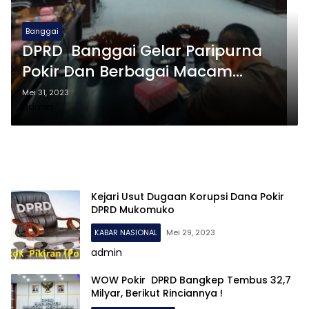
Banggai
DPRD Banggai Gelar Paripurna
Pokir Dan Berbagai Macam
Usulan Muncul
Mei 31, 2023
admin
Kejari Usut Dugaan Korupsi Dana Pokir
DPRD Mukomuko
KABAR NASIONAL
Mei 29, 2023
admin
WOW Pokir DPRD Bangkep Tembus 32,7
Milyar, Berikut Rinciannya !