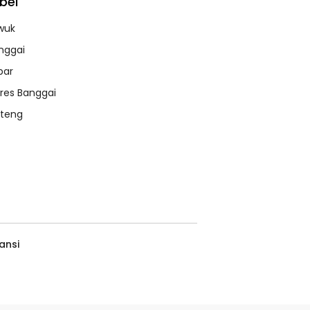
bel
wuk
nggai
bar
lres Banggai
lteng
ansi