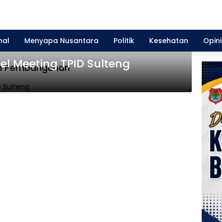
nal
Menyapa Nusantara
Politik
Kesehatan
Opini
el Meeting TPID Sulteng
an Pembangunan