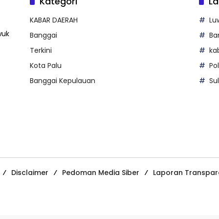
Kategori
La
KABAR DAERAH
Lu
wuk
Banggai
Ba
Terkini
ka
Kota Palu
Po
Banggai Kepulauan
Su
Disclaimer
Pedoman Media Siber
Laporan Transpar