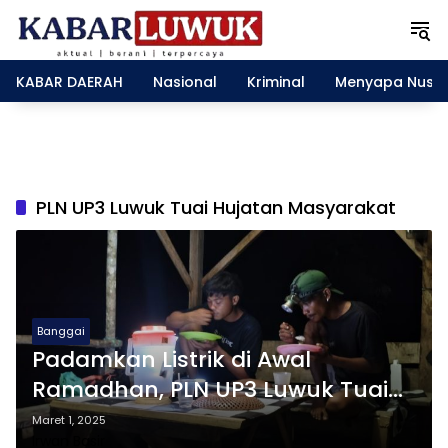
L
a
n
g
KABAR DAERAH
Nasional
Kriminal
Menyapa Nusa
s
u
n
g
k
e
PLN UP3 Luwuk Tuai Hujatan Masyarakat
k
o
n
t
e
n
Banggai
Padamkan Listrik di Awal
Ramadhan, PLN UP3 Luwuk Tuai
Hujatan Masyarakat
Maret 1, 2025
Irwan Basir