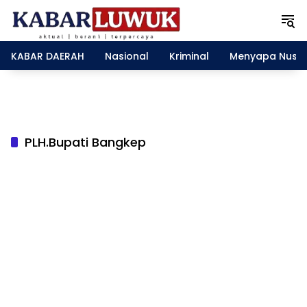
L
a
n
g
KABAR DAERAH
Nasional
Kriminal
Menyapa Nusa
s
u
n
g
k
e
PLH.Bupati Bangkep
k
o
n
t
e
n