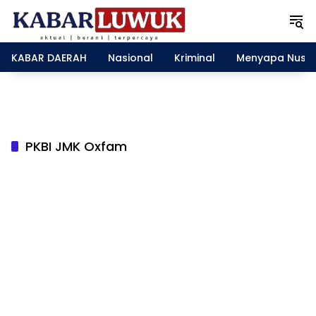
L
a
n
g
KABAR DAERAH
Nasional
Kriminal
Menyapa Nusa
s
u
n
g
k
e
PKBI JMK Oxfam
k
o
n
t
e
n