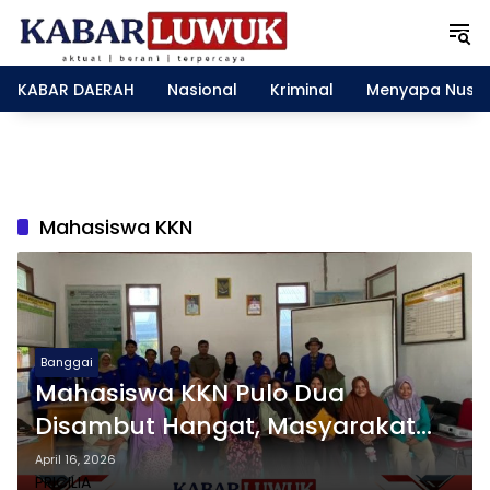
L
a
n
g
KABAR DAERAH
Nasional
Kriminal
Menyapa Nusa
s
u
n
g
k
e
Mahasiswa KKN
k
o
n
t
e
n
Banggai
Mahasiswa KKN Pulo Dua
Disambut Hangat, Masyarakat
Apresiasi Program Kerja yang
April 16, 2026
PRICILIA